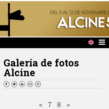
Galería de fotos
Alcine
<
7
8
>